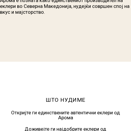
Арома е позната како единствениот производител на
еклери во Северна Македонија, нудејќи совршен спој на
вкус и мајсторство.
ШТО НУДИМЕ
Откријте ги единствените автентични еклери од
Арома
Доживејте ги најдобрите еклери од