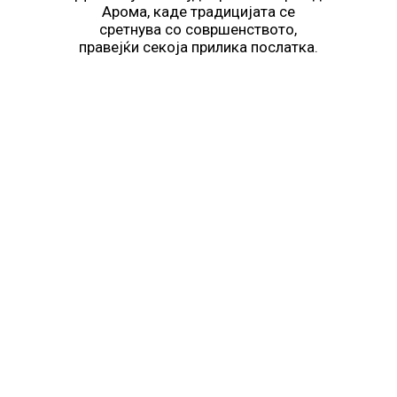
Арома, каде традицијата се
сретнува со совршенството,
правејќи секоја прилика послатка.